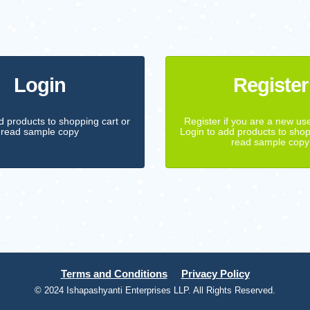
Login
Register
d products to shopping cart or
Register if you are a new us
read sample copy
Login to add products to shop
read sample copy
Terms and Conditions
Privacy Policy
© 2024 Ishapashyanti Enterprises LLP. All Rights Reserved.