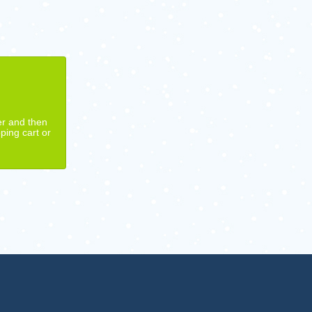
er and then
ping cart or